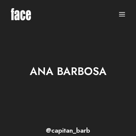
WOMEN
MODELS
NEW FACES
INTERNATIONAL
BEAUTY
CLASSIC
PLUS SIZE
ANA BARBOSA
COMMERCIAL
MEN
MODELS
NEW FACES
INTERNATIONAL
BEAUTY
CLASSIC
COMMERCIAL
TALENTS
CREATORS
KIDS
@capitan_barb
GIRLS
BOYS