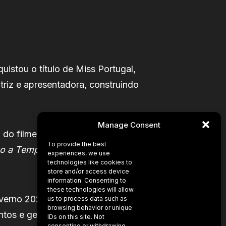
uistou o título de Miss Portugal,
triz e apresentadora, construindo
Manage Consent
m do filme
Sorte Nula
, de Fernando
To provide the best
o a Tempo
,
Novas Direcções
e o
experiences, we use
technologies like cookies to
store and/or access device
information. Consenting to
these technologies will allow
nverno 2025/2026. Atualmente, é
us to process data such as
browsing behavior or unique
tos e gestão de espaços culturais
IDs on this site. Not
consenting or withdrawing