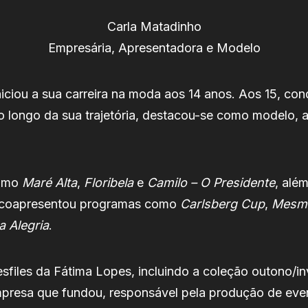
Carla Matadinho
Empresária, Apresentadora e Modelo
niciou a sua carreira na moda aos 14 anos. Aos 15, conq
o longo da sua trajetória, destacou-se como modelo, a
como
Maré Alta
,
Floribela
e
Camilo – O Presidente
, alé
 e coapresentou programas como
Carlsberg Cup
,
Mesm
a Alegria
.
sfiles da Fátima Lopes, incluindo a coleção outono/i
mpresa que fundou, responsável pela produção de even