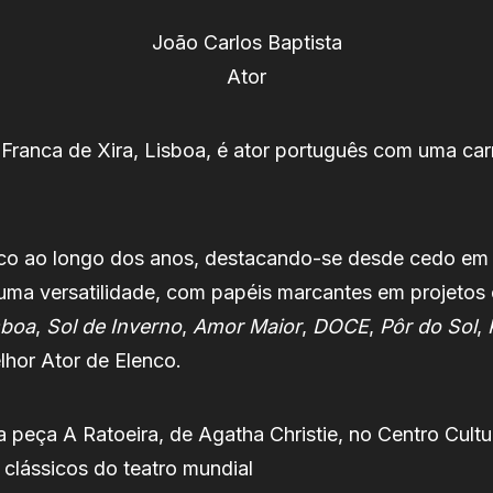
João Carlos Baptista
Ator
a Franca de Xira, Lisboa, é ator português com uma carr
lico ao longo dos anos, destacando-se desde cedo e
uma versatilidade, com papéis marcantes em projeto
sboa
,
Sol de Inverno
,
Amor Maior
,
DOCE
,
Pôr do Sol
,
lhor Ator de Elenco.
eça A Ratoeira, de Agatha Christie, no Centro Cultu
 clássicos do teatro mundial