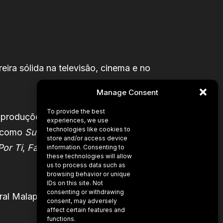
eira sólida na televisão, cinema e no
Manage Consent
To provide the best
m produções de grande sucesso. Ao
experiences, we use
technologies like cookies to
s como
Super Pai
,
Morangos com
store and/or access device
Por Ti
,
Favàrtix
e
Terra Brava
,
information. Consenting to
these technologies will allow
us to process data such as
browsing behavior or unique
IDs on this site. Not
consenting or withdrawing
ral Malaposta, reforçando a sua
consent, may adversely
affect certain features and
functions.