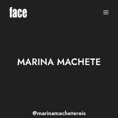
WOMEN
MODELS
NEW FACES
INTERNATIONAL
BEAUTY
CLASSIC
PLUS SIZE
MARINA MACHETE
COMMERCIAL
MEN
MODELS
NEW FACES
INTERNATIONAL
BEAUTY
CLASSIC
COMMERCIAL
TALENTS
CREATORS
KIDS
@marinamachetereis
GIRLS
BOYS