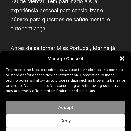
Saúde Mental: Tem partilhado a sua
experiência pessoal para sensibilizar o
público para questões de saúde mental e
autoconfiança.
Antes de se tornar Miss Portugal, Marina já
trabalhava como assistente de bordo, uma
Manage Consent
profissão que lhe permitiu viajar pelo mundo
To provide the best experiences, we use technologies like cookies
e contactar com diversas culturas,
to store and/or access device information. Consenting to these
technologies will allow us to process data such as browsing behavior
experiência que cita como fundamental para
or unique IDs on this site. Not consenting or withdrawing consent,
may adversely affect certain features and functions.
a sua abertura de espírito e resiliência.
Atualmente, concilia os seus compromissos
Accept
como figura pública com o trabalho na moda
e a participação em conferências sobre
Deny
inclusão.