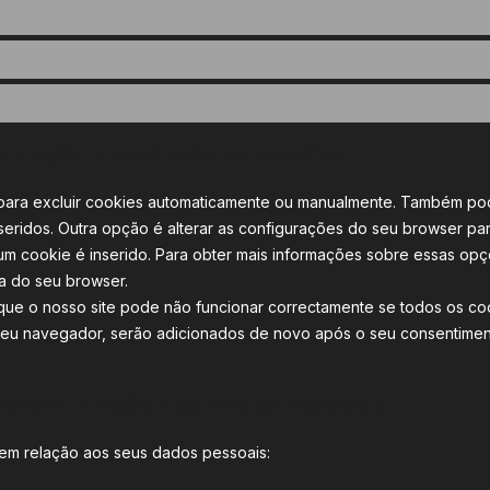
tivação e exclusão de cookies
para excluir cookies automaticamente ou manualmente. Também pod
eridos. Outra opção é alterar as configurações do seu browser p
 cookie é inserido. Para obter mais informações sobre essas opçõ
a do seu browser.
que o nosso site pode não funcionar correctamente se todos os co
seu navegador, serão adicionados de novo após o seu consentimen
tos em relação aos dados pessoais
 em relação aos seus dados pessoais: