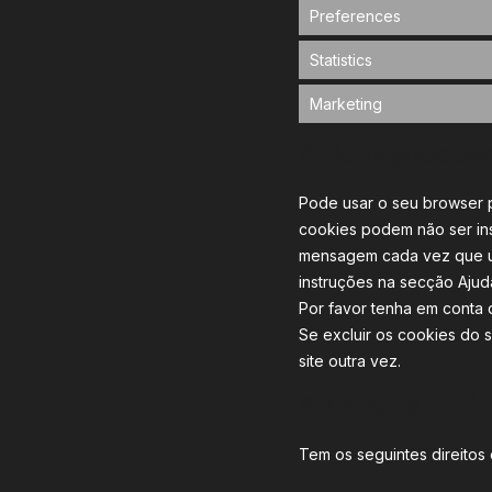
Preferences
Statistics
Marketing
8. Ativação/desa
Pode usar o seu browser 
cookies podem não ser ins
mensagem cada vez que um
instruções na secção Ajud
Por favor tenha em conta 
Se excluir os cookies do 
site outra vez.
9. Os seus direi
Tem os seguintes direitos