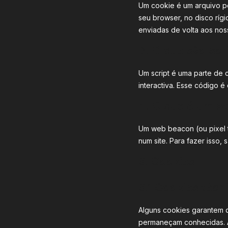
Um cookie é um arquivo p
seu browser, no disco ríg
enviadas de volta aos nos
3. O que são scr
Um script é uma parte de
interactiva. Esse código é
4. O que é um w
Um web beacon (ou pixel t
num site. Para fazer isso
5. Cookies
5.1 Cookies técn
Alguns cookies garantem q
permaneçam conhecidas. Ao 