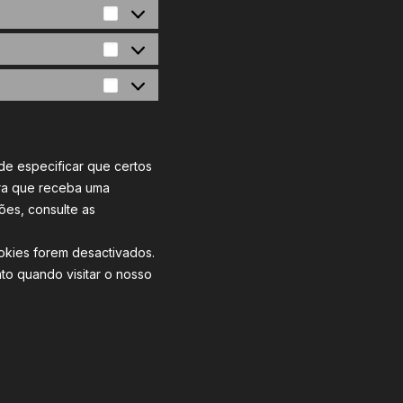
Preferences
Statistics
Marketing
e especificar que certos
ara que receba uma
es, consulte as
okies forem desactivados.
to quando visitar o nosso