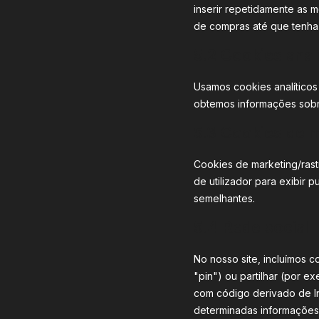
inserir repetidamente as 
de compras até que tenha
5.2 Cookies anal
Usamos cookies analíticos 
obtemos informações sobre
5.3 Cookies de m
Cookies de marketing/rast
de utilizador para exibir p
semelhantes.
5.4 Rede social
No nosso site, incluímos
"pin") ou partilhar (por 
com código derivado de I
determinadas informações 