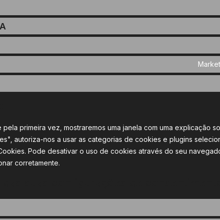
HA
Market
o
te pela primeira vez, mostraremos uma janela com uma explicação s
es", autoriza-nos a usar as categorias de cookies e plugins seleci
e Cookies. Pode desativar o uso de cookies através do seu navega
onar corretamente.
ão das suas configurações de consentiment