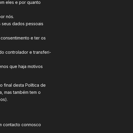
om eles e por quanto
or nós.
 os seus dados pessoais
 consentimento e ter os
do controlador e transferi-
enos que haja motivos
final desta Política de
la, mas também tem o
os).
em contacto connosco