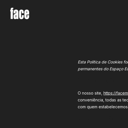
Esta Política de Cookies f
permanentes do Espaço Ec
1. Introdução
O nosso site,
https://face
conveniência, todas as te
com quem estabelecemos a
2. O que são co