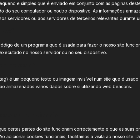
equeno e simples que é enviado em conjunto com as páginas deste
ido do seu computador ou noutro dispositivo. As informações arm
sos servidores ou aos servidores de terceiros relevantes durante u
ipts?
 código de um programa que é usada para fazer o nosso site funci
 executado no nosso servidor ou no seu dispositivo.
eb beacon?
ag) é um pequeno texto ou imagem invisível num site que é usado p
, são armazenados vários dados sobre si utilizando web beacons.
icos ou funcionais
ue certas partes do site funcionam correctamente e que as suas pre
adicionar cookies funcionais, facilitamos a visita ao nosso site. 