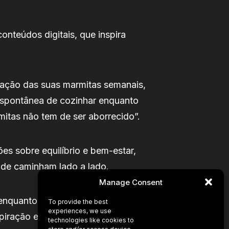
nteúdos digitais, que inspira
aração das suas marmitas semanais,
 espontânea de cozinhar enquanto
itas não tem de ser aborrecido”.
es sobre equilíbrio e bem-estar,
dade caminham lado a lado.
Manage Consent
enquanto as viagens representam,
To provide the best
experiences, we use
piração em diferentes culturas e
technologies like cookies to