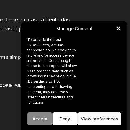
ente-se em casa à frente das
a visão privilegiada sobre o que as
Manage Consent
To provide the best
experiences, we use
technologies like cookies to
store and/or access device
rma simples, real e motivadora.
information. Consenting to
these technologies will allow
us to process data such as
browsing behavior or unique
IDs on this site. Not
OOKIE POLICY
consenting or withdrawing
consent, may adversely
affect certain features and
functions.
Accept
Deny
View preferences