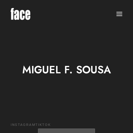
WOMEN
MODELS
NEW FACES
INTERNATIONAL
BEAUTY
CLASSIC
PLUS SIZE
MIGUEL F. SOUSA
COMMERCIAL
MEN
MODELS
NEW FACES
INTERNATIONAL
BEAUTY
CLASSIC
COMMERCIAL
TALENTS
CREATORS
KIDS
INSTAGRAM
TIKTOK
GIRLS
BOYS